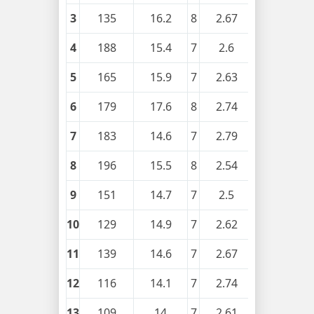
3
135
16.2
8
2.67
0.38
4
188
15.4
7
2.6
0.34
5
165
15.9
7
2.63
0.36
6
179
17.6
8
2.74
0.38
7
183
14.6
7
2.79
0.37
8
196
15.5
8
2.54
0.2
9
151
14.7
7
2.5
0.22
10
129
14.9
7
2.62
0.26
11
139
14.6
7
2.67
0.3
12
116
14.1
7
2.74
0.33
13
109
14
7
2.61
0.34