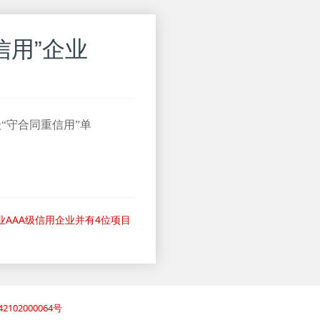
信用”企业
“守合同重信用”单
业AAA级信用企业并有4位项目
2102000064号