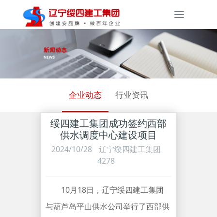
Toggle
navigati
企业动态
行业资讯
绥四建工集团成功签约西部
供水调度中心建设项目
2024/10/28
辽宁绥四建工集团
4278
10月18日，辽宁绥四建工集团
与葫芦岛平山供水公司举行了西部供