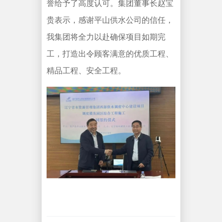
誉给予了高度认可。集团董事长赵宝
贵表示，感谢平山供水公司的信任，
我集团将全力以赴确保项目如期完
工，打造出令顾客满意的优质工程、
精品工程、安全工程。